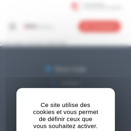
Panneau de gestion des cookies
Aller
Aller
Aller
au
au
au
Connexion
menu
contenu
pied
Cette page n'est plus disponible
de
page
Besoin d'aide
Contact
Newsletter
Ce site utilise des
Médiathèque
cookies et vous permet
de définir ceux que
FAQ
vous souhaitez activer.