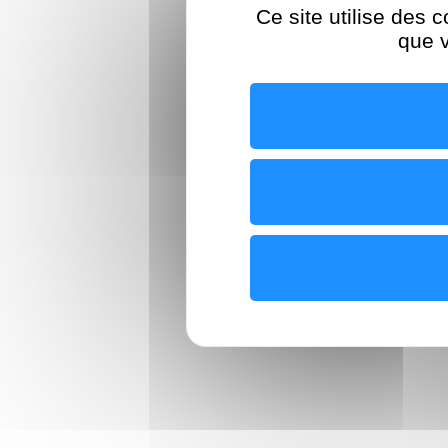
Ce site utilise des 
que v