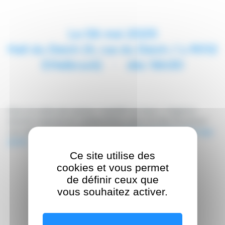
Le 06 mai 2025
Hall du Deich (4, rue du Deich / L-9012
Ettelbruck)
dès 16h30
Dans le cadre de l'action "myDSP on tour", l'Agence
eSanté organise en collaboration avec le Club Nordstad
une séance d’information sur le
Dossier de Soins Partagé
(DSP)
.
Ce site utilise des
cookies et vous permet
de définir ceux que
vous souhaitez activer.
Retour aux événements