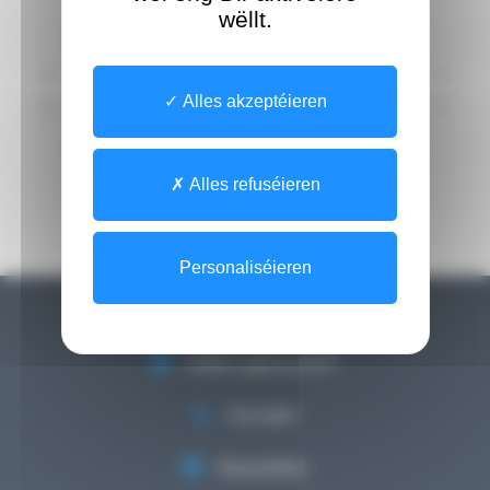
wëllt.
A
B
C
D
E
F
G
H
I
J
Alles akzeptéieren
K
L
M
N
O
P
Q
R
S
T
U
V
W
X
Y
Z
[0-9]
Alles refuséieren
Personaliséieren
Hëllef gebraucht?
Kontakt
Newsletter