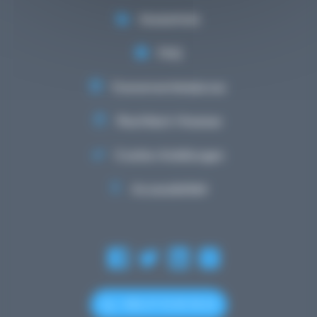
Mediathéik
FAQ
Evenementskalenner
Rechtlech Hiweiser
Cookie-Astellungen
Accessibilitéit
+352 27 12 50 18 33