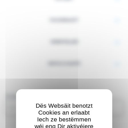
FACHKRAAFT
HIERSTELLER
INFOS E-SANTÉ
Är Sich
Dës Websäit benotzt
Cookies an erlaabt
Iech ze bestëmmen
wéi eng Dir aktivéiere