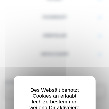
FACHKRAAFT
HIERSTELLER
INFOS E-SANTÉ
Är Sich
Dës Websäit benotzt
Cookies an erlaabt
Iech ze bestëmmen
wéi eng Dir aktivéiere