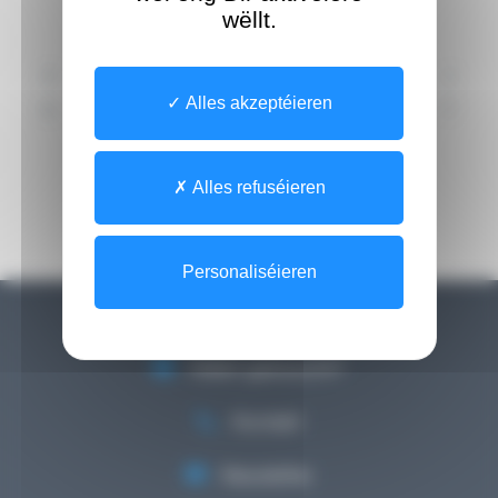
wëllt.
A
B
C
D
E
F
G
H
I
J
Alles akzeptéieren
K
L
M
N
O
P
Q
R
S
T
U
V
W
X
Y
Z
[0-9]
Alles refuséieren
Personaliséieren
Hëllef gebraucht?
Kontakt
Newsletter