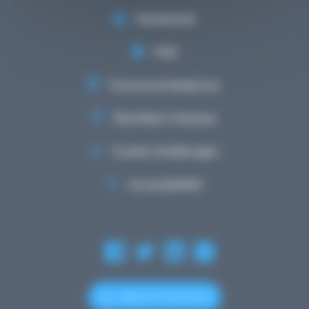
Mediathéik
FAQ
Evenementskalenner
Rechtlech Hiweiser
Cookie-Astellungen
Accessibilitéit
+352 27 12 50 18 33