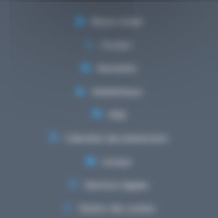
Besoin d'aide
Contact
Newsletter
Médiathèque
FAQ
Calendrier des événements
Lexique
Mentions légales
Gestion des cookies