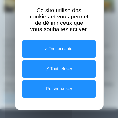
Ce site utilise des
cookies et vous permet
de définir ceux que
vous souhaitez activer.
Lors de cette session, l'Agence eSanté a présenté en
détail ses services déjà opérationnels, tels que le Dossier
Tout accepter
de Soins Partagé (DSP) et le Carnet de Vaccination
Électronique (CVE). Les participants ont également eu un
aperçu des prochains services à venir visant à améliorer
davantage la qualité des soins et la gestion des données
Tout refuser
de santé.
Vous souhaitez en savoir plus sur les prochaines initiatives
Personnaliser
de l'Agence eSanté ?
Consultez notre calendrier pour ne rien manquer des
événements à venir.