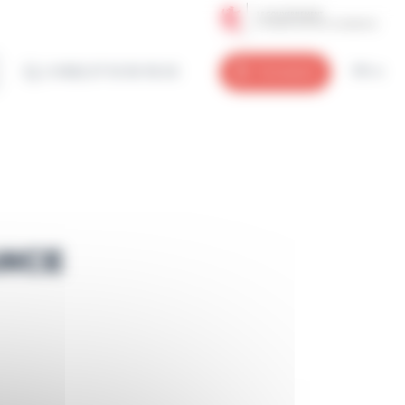
(+352) 27 12 50 18 33
Connexion
FR
ANCE