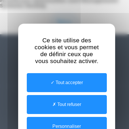
Healthcare Information and Management
Systems Society
Retour
Ce site utilise des
cookies et vous permet
de définir ceux que
Besoin d'aide
vous souhaitez activer.
Contact
Tout accepter
Newsletter
Médiathèque
Tout refuser
FAQ
Calendrier des événements
Personnaliser