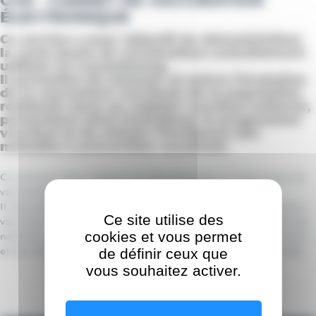
CVE - CARNET DE VACCINATION
ÉLECTRONIQUE
Ce service a pour objectif de dématérialiser
la carte jaune de vaccinations actuellement
utilisée au Luxembourg.
Il permettra de mesurer et suivre l’évolution
de la couverture vaccinale de la population
résidente dans un registre vaccinal national,
permettant ainsi d’améliorer le programme
vaccinal et de réduire l’incidence des
maladies à prévention vaccinale.
Ce service a pour objectif de dématérialiser la carte jaune de
vaccinations actuellement utilisée au Luxembourg.
Il permettra de mesurer et suivre l’évolution de la couverture
Ce site utilise des
vaccinale de la population résidente dans un registre vaccinal
cookies et vous permet
national, permettant ainsi d’améliorer le programme vaccinal
et de réduire l’incidence des maladies à prévention vaccinale.
de définir ceux que
vous souhaitez activer.
Retour