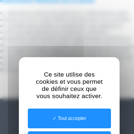
Laboratoire National de la Santé
Le Laboratoire national de santé est un établissement public,
créé par la loi du 7 août 2012 et fonctionnant sous la tutelle
du ministère de la Santé à Luxembourg.Il est organisé en
institut pluridisciplinaire qui comporte, à côté d’un
département administratif, quatre départements scientifiques
dans les domaines de la biologie médicale, de la microbiologie,
de la médecine médico-légale et de la protection de la santé,
en plus d’accueillir le Centre National de Pathologie (National
Center of Pathology) et le Centre National de Génétique
(National Center of Genetics).
Ce site utilise des
cookies et vous permet
Retour
de définir ceux que
vous souhaitez activer.
Tout accepter
Besoin d'aide