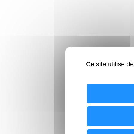
Ce site utilise 