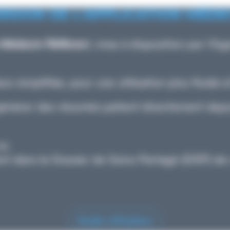
RSION DE L'APPLICATION MÉDE
n Médecin Référen
t, mise à disposition par l’A
 simplifiée, pour une utilisation plus fluide et
e générer des résumés patient directement depu
ou
t dans le Dossier de Soins Partagé (DSP) de 
Guide utilisateur