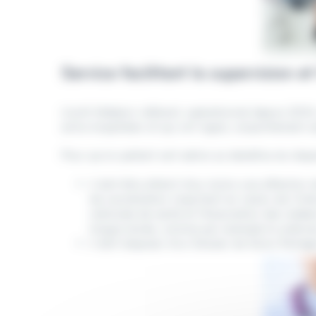
Service facilitant la supervision 
L’outil Médecin référent, opérationnel depuis 2014,
extra-hospitalier et qui ont signé, conjointement a
Pour qu’un patient soit admis au bénéfice du dispo
il doit être atteint d’au moins une affection
de coordination important en raison de l’inte
nationale de santé et l’Association des méde
longue durée, comme par exemple la sclérose 
il doit disposer d’un Dossier de Soins Partag