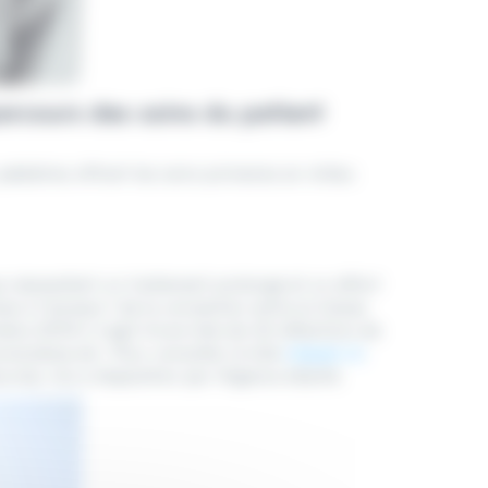
parcours des soins du patient
pédiatres offrant les soins primaires en milieu
ue nécessitent un traitement prolongé et un effort
es à l’annexe 1 de la convention entre la Caisse
re 2015.Il s’agit d’une liste de 32 affections de
iscidose etc. Pour consulter la liste
cliquez ici
.
curisé, mis à disposition par l’Agence eSanté.