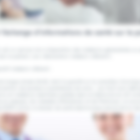
et l’échange d’informations de santé sur le 
 est un service mis à disposition des médecins généralistes ou 
vec le patient, une «déclaration médecin référent».
sitif médecin référent :
 de longue durée (ALD), dont la gravité ou le caractère chroniq
rvention de plusieurs prestataires de soins. Les ALD sont défini
cins et médecins-dentistes publiée dans le Mémorial du 20 octob
en plaques, les maladies d’Alzheimer et de Parkinson, la mucov
é (DSP) activé, le dossier de santé électronique personnel et sé