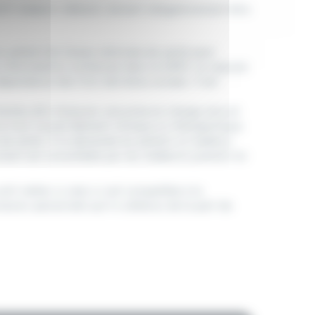
tif médecin référent, doivent obligatoirement être
 patient (la Caisse nationale de santé peut
s informations contenues dans le DSP). Le résumé
épendance des trois dernières années. Il est
antes afin d'assurer une prise en charge sûre et
re tout nouvel élément clinique ou thérapeutique
ls de santé. À la demande du patient, le médecin
ument est consultable par les médecins prenant en
util métier si celui-ci est compatible à la
exion personnels qu’il a obtenus de la part de