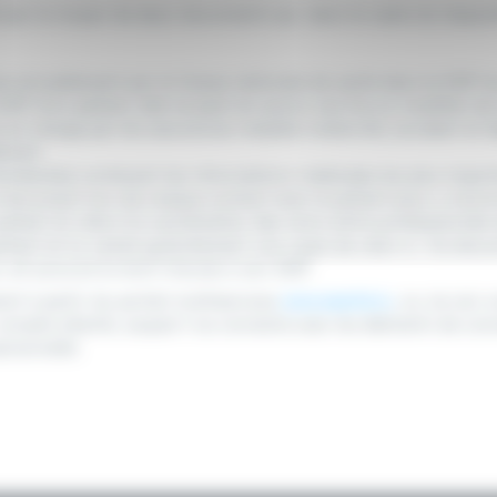
é par le moyen de deux documents qui, dans le cadre du disposi
rsé annuellement par la Caisse nationale de santé dans le DSP du
P d’un patient, elle ne peut en aucun cas lire ou modifier le
s en charge par les assurances maladie-maternité, accident et d
érent.
tandardisé contenant les informations médicales les plus import
 document lors de chaque contact avec le patient pour y inscri
 patient et utile à la coordination des soins entre professionne
atient et lui remet gratuitement une copie de celui-ci. Ce doc
ur ait procuré le droit d’accès à son DSP.
nt à partir du portail multiservices
www.esante.lu
, ou via son o
 compte eSanté, auquel il se connecte avec les éléments de conn
personnelle.