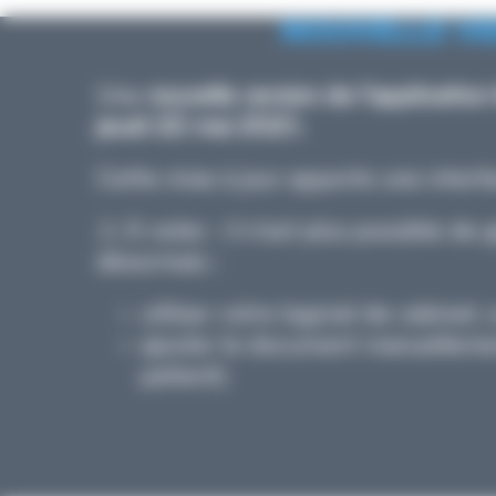
NOUVELLE VE
Une
nouvelle version de l'applicatio
jeudi 22 mai 202
5.
Cette mise à jour apporte une interface
⚠️ À noter : il n'est plus possible d
désormais :
utiliser votre logiciel de cabinet, 
ajouter le document manuellemen
patient).