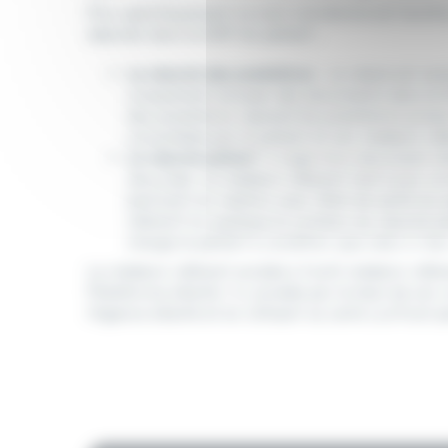
Plus spécifiquement ce suivi coordonné est facilit
déposés dans le DSP du patient :
Le résumé des prestations
: ce relevé est ve
uniquement envoyer des documents dans le DS
des prestations reprend les prestations prise
consultable par le patient et son médecin réf
Le résumé patient
: il s’agit d’un document s
sécurisée. Le médecin référent met à jour ce
pertinent en relation avec l’état de santé du
référent lui explique le contenu du résumé p
charge le patient à condition que celui-ci le
Le médecin référent accède à l’outil médecin référe
Plateforme eSanté. Il y accède par le biais de son
l’Agence eSanté et en utilisant sa carte LuxTrust 