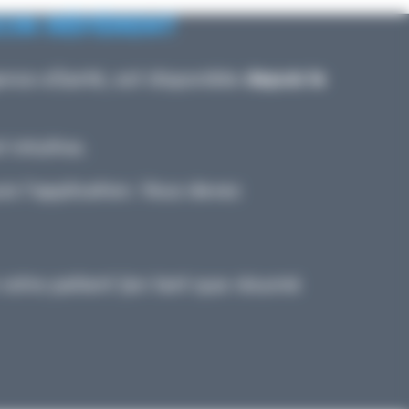
CIN RÉFÉRENT
gence eSanté, est disponible
depuis le
 intuitive.
is l’application. Vous devez
votre patient (en tant que résumé