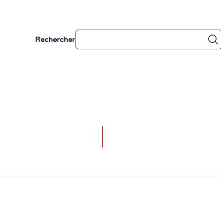
Rechercher
Votre porte d'accès
 E-SANTÉ
services et infos e-
Besoin d'aide ?