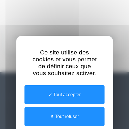
Ce formulaire est momentanément indisponible
Ce site utilise des
cookies et vous permet
de définir ceux que
vous souhaitez activer.
Besoin d'aide
Tout accepter
Contact
Tout refuser
Newsletter