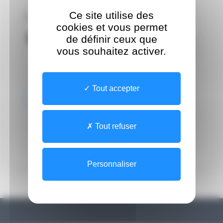
Ce site utilise des
Captcha *
cookies et vous permet
Vérification Anti-Robot
de définir ceux que
Cliquez ici pour vérifier
vous souhaitez activer.
Friendly
Captcha ⇗
Tout accepter
Envoyer
Tout refuser
Personnaliser