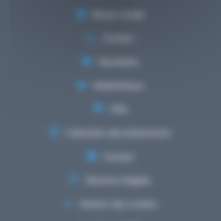
Besoin d'aide
Contact
Newsletter
Médiathèque
FAQ
Calendrier des événements
Lexique
Mentions légales
Gestion des cookies