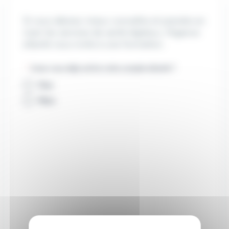
Si vous désirez mieux connaître et prendre en
main les services de santé digitaux, l’Agence
eSanté vous invite à une formation.
*
Avez-vous déjà activé votre compte eSanté ?
Oui
Non