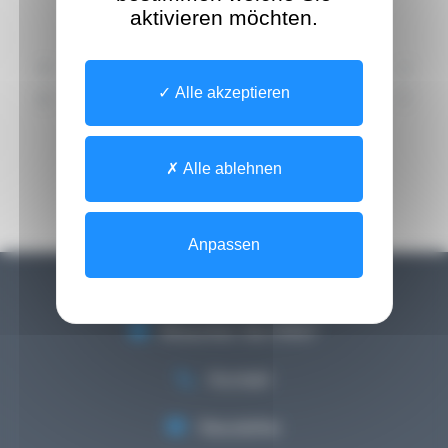
aktivieren möchten.
A
B
C
D
E
F
G
H
I
J
Alle akzeptieren
K
L
M
N
O
P
Q
R
S
T
U
V
W
X
Y
Z
[0-9]
Alle ablehnen
Anpassen
Brauchen Sie Hilfe?
Kontakt
Newsletter