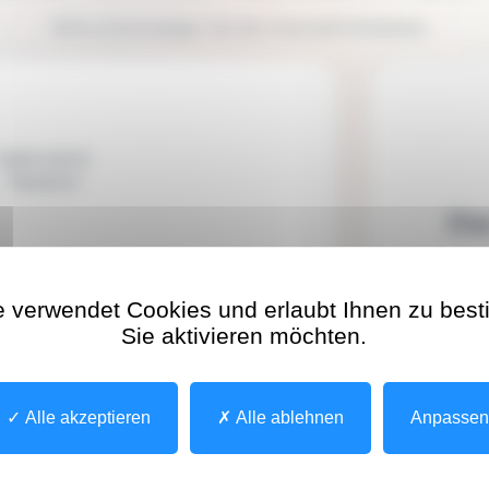
Bitte entschuldigen Sie die Unannehmlichkeiten.
Matricule &
Passwort
Die
tifizierung
Um auf
müssen
e verwendet Cookies und erlaubt Ihnen zu bes
Klicke
Sie aktivieren möchten.
akti
Alle akzeptieren
Alle ablehnen
Anpasse
h mittels LuxTrust