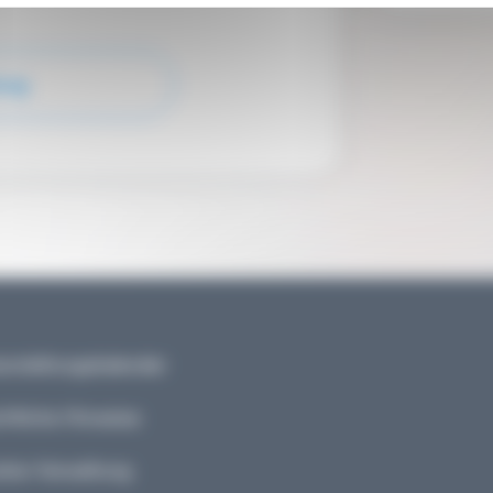
ung
nstaltungskalender
tliche Hinweise
kie-Verwaltung