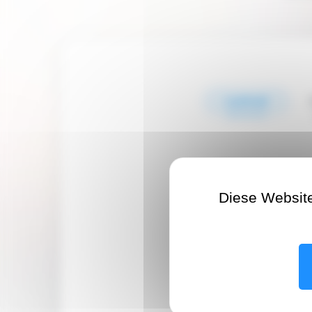
Luxtrust
LuxTrust-Authen
Diese Websit
Authentifizieren Sie sic