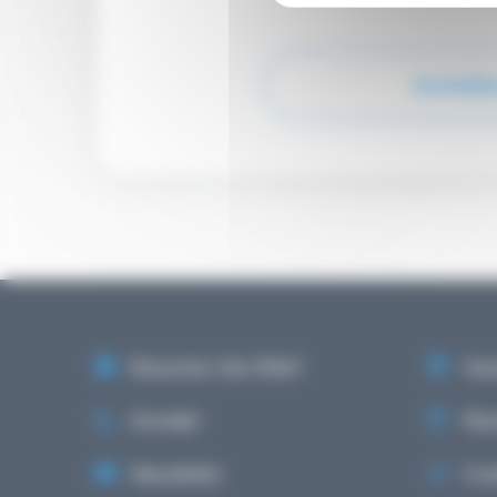
Anmeld
Brauchen Sie Hilfe?
Vera
Kontakt
Rech
Newsletter
Coo