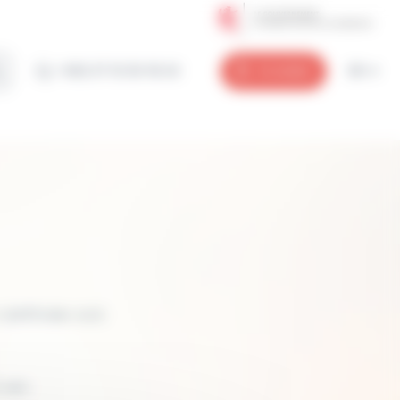
+352 27 12 50 18 33
Anmelden
DE
 stattfinden wird.
 sein.