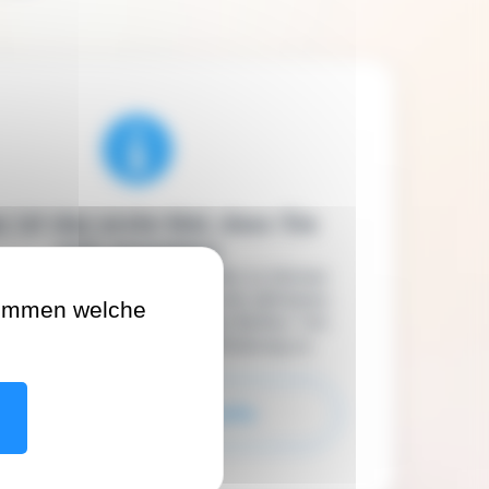
s ist das erste Mal, dass Sie
sich anmelden
 die eSanté Services zugreifen zu können
 Sie zunächst Ihr eSanté Konto aktivieren.
timmen welche
n Sie auf den nebenstehenden Button "Ich
viere mein Konto“ um die Aktivierung zu
beginnen.
Ich aktiviere mein Konto
n