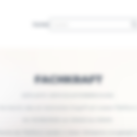
Suchen
FACHKRAFT
GEPLANTE SERVICEUNTERBRECHUNG
ie hiermit, dass ein technischer Eingriff auf unserer Plattform
Am 10/08/2026 von 00h00 bis 03h00.
ienste der Plattform werden in dieser Zeitspanne unzugänglich