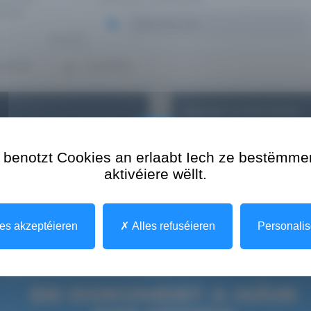
benotzt Cookies an erlaabt Iech ze bestëmme
aktivéiere wëllt.
es akzeptéieren
Alles refuséieren
Personalis