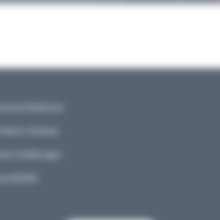
nementskalenner
tlech Hiweiser
kie-Astellungen
ssibilitéit