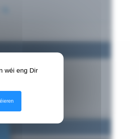
n wéi eng Dir
éieren