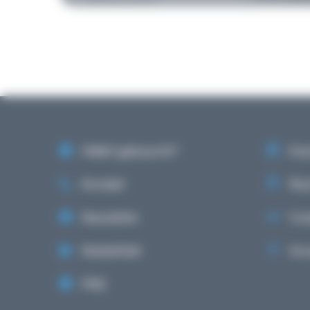
Hëllef gebraucht?
Eve
Kontakt
Rech
Newsletter
Coo
Mediathéik
Acce
FAQ