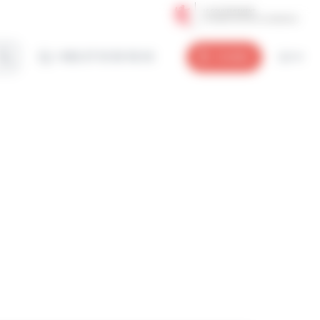
+352 27 12 50 18 33
Umellen
LU