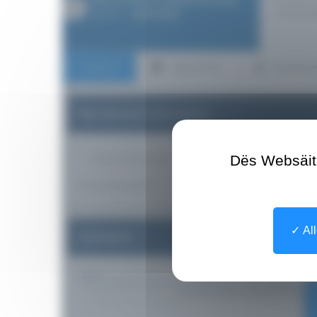
Dës Websäit 
All