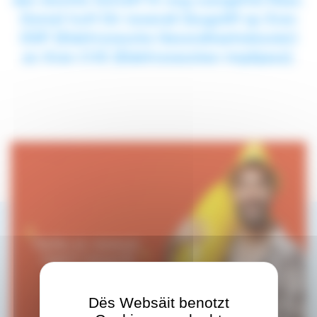
Domat hutt Dir iwwerall Zougrëff op Ären
DSP (Elektronesche Gesondheetsdossier)
an Ären CVE (Elektroneschen Impfpass).
Dës Websäit benotzt