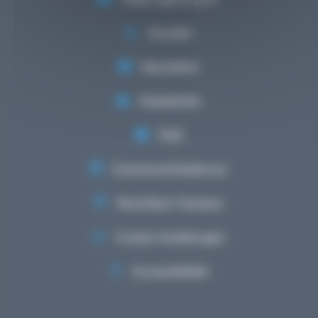
Kontakt
Newsletter
Mediathéik
FAQ
Evenementskalenner
Rechtlech Hiweiser
Cookie-Astellungen
Accessibilitéit