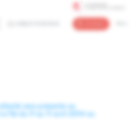
(+352) 27 12 50 18 33
Connexion
FR
eSanté sera présente au
e-Tel du 9 au 11 avril 2014 au