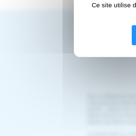
Ce site utilise
Pour la 12ème fois de 
internationale d'assoc
esanté - tiendra son 
Med-e-Tel est un forum
esanté, qui attire un p
La esanté étant au coe