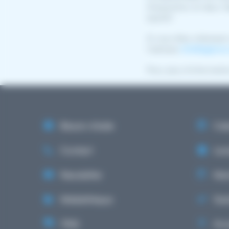
d'exposition et deux ta
esanté".
Si vous êtes intéressé 
l'adresse
info@agence-
Pour plus d'informatio
Besoin d'aide
Cale
Contact
Lex
Newsletter
Ment
Médiathèque
Gest
FAQ
Acce