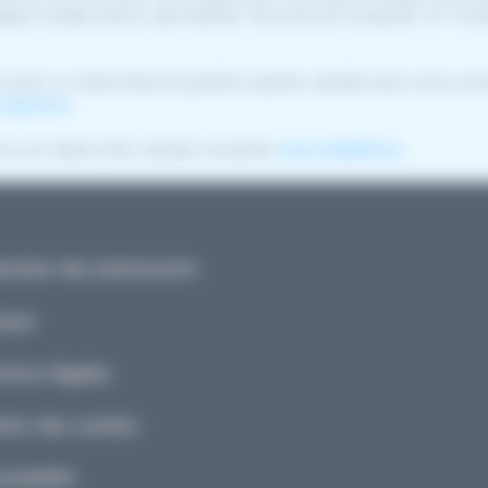
bles rondes autour des thèmes "les soins et la esanté" et "l'inte
à avoir un stand dans le pavillon esanté, veuillez alors nous con
esante.lu
.
ns sur Med-e-Tel, veuillez consulter
www.medetel.eu
ndrier des événements
ique
ions légales
ion des cookies
ssibilité