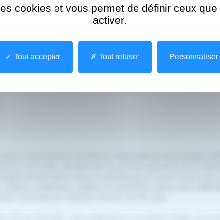
 des cookies et vous permet de définir ceux qu
activer.
Tout accepter
Tout refuser
Personnaliser
suite la International Society for Telemedecine and eHealth (IS
iations nationales représentant les parties prenantes de la télé
congrès annuel Med-e-Tel au Luxembourg, et ce du 9 au 11 avri
 alliant conférences, ateliers et exposition autour de la télémé
ublic international originaire de plus de 50 pays.
ur de nos activités, nous organisons à ce grand rendez-vous an