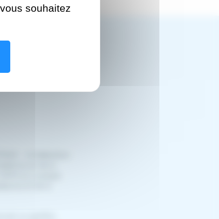
e vous souhaitez
fTeH) - la fédération
médecine et de la
l 2014 au Luxexpo.
decine et de la
nuel un pavillon