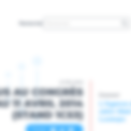
Rechercher
21 FÉV 2014
US AU CONGRÈS
Évènement
U 11 AVRIL 2014
L'Agence 
salon Med-
(STAND 1C53)
Luxexpo
Partager