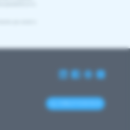
ropérabilité et la
tacter par email à
(+352) 27 12 50 18 33