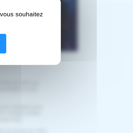
e vous souhaitez
nnels de santé, qui
sentielles au suivi
tivés, prérequis pour
257 comptes activés
niers mois.
P est activée par 90%