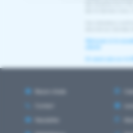
des titulaires d’un C
des 12 derniers mois, 
Ces indicateurs confir
sécurisé aux données d
Retrouvez ici la nouvel
eSanté.
En savoir plus sur le D
Besoin d'aide
Cale
Contact
Lex
Newsletter
Ment