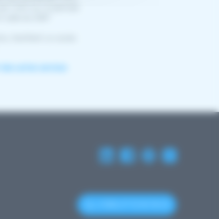
ar mois sur la période
t celle du DSP.
s, facilitant un accès
 des autres services
(+352) 27 12 50 18 33