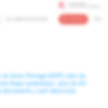
(+352) 27 12 50 18 33
Connexion
FR
r de Soins Partagé (DSP) vient de
une étape symbolique : plus de 20
de documents y sont désormais