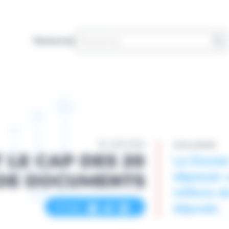
Rechercher
18 JUIN 2026
Actus eSanté
Le Dossie
 LE CAP DES 20
dépasser 
 DE DOCUMENTS
millions 
déposés.
Partager