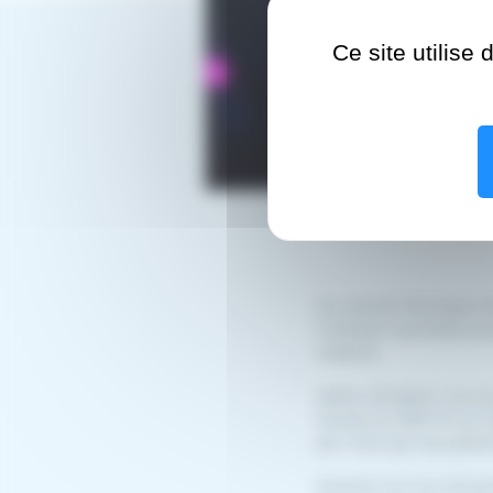
Ce site utilise
Ce volume témoigne de 
l’utilisent quotidienne
médical.
Cette utilisation accr
l’accès au DSP et au 
par mois par les patien
Sachant qu’une alimen