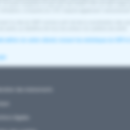
VE, et qu’en moyenne un peu plus de 2.000 CVE ont été créées p
l’utilisation croissante du CVE impacte également indirectemen
ment le rôle du DSP comme outil clé de la coordination des soin
e santé, au bénéfice de tous les acteurs du système de santé.
le édition du cahier eSanté, incluant les statistiques du DSP et
SP.
ndrier des événements
ique
ions légales