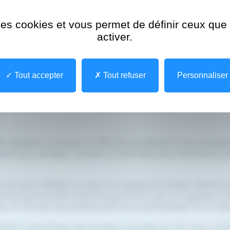
 des cookies et vous permet de définir ceux qu
activer.
Tout accepter
Tout refuser
Personnaliser
l’adoption croissante du DSP par les patients et les professio
ment pour partager, consulter et centraliser des informations es
ue est aussi reflétée au niveau du nombre de comptes eSanté ac
Carnet de Vaccination Électronique (CVE), avec en moyenne 3.
ts, et 104 par les professionnels de la santé pendant les 12 der
tation automatique des données vaccinales du CVE dans le DS