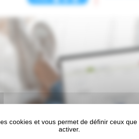
 des cookies et vous permet de définir ceux qu
activer.