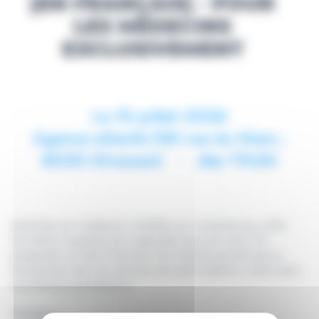
(EN FRANÇAIS) - POUR
LES MÉDECINS
EXCLUSIVEMENT
Le 15 juillet 2026
Agence eSanté (161 rue du Kiem ;
8030 Strassen)
dès 17h30
Destinée aux médecins installés au Luxembourg, cette
formation pratique est organisée tous les mois. En
présentiel, le Pack Premiers Pas eSanté permet de se
familiariser avec les services de santé digitaux utiles dans
la pratique quotidienne.*
Prérequis :