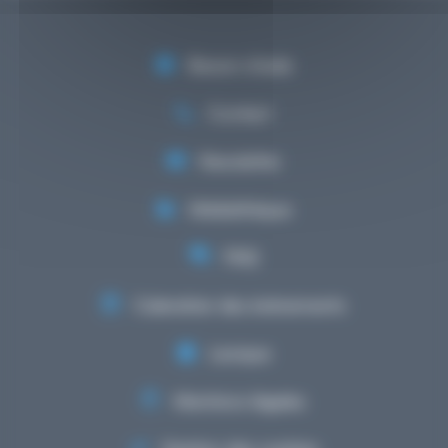
Besoin d'aide
Contact
Newsletter
Médiathèque
FAQ
Calendrier des événements
Lexique
Mentions légales