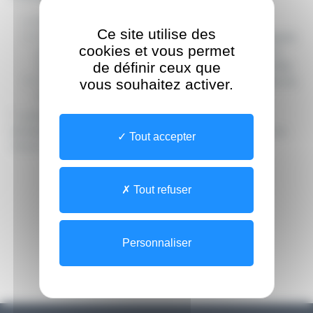
Être médecin
Ce site utilise des
Avoir l’autorisation d’exercer au Luxembourg (après
cookies et vous permet
passage auprès du Ministère de la Santé et de la
de définir ceux que
Sécurité Sociale, du Collège Médical et de la CNS)
Avoir une adresse professionnelle physique (celle du
vous souhaitez activer.
lieu d’exercice).
*
Le Pack Premiers Pas eSanté comprend, notamment, une
formation dédiée au
Dossier de Soins Partagé (DSP) ainsi qu’au
Tout accepter
Carnet de Vaccination Électronique (CVE).
Tout refuser
Retour aux événements
Personnaliser