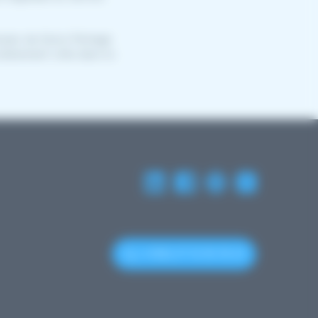
ssier de Soins Partagé
ulièrement utile dans la
(+352) 27 12 50 18 33