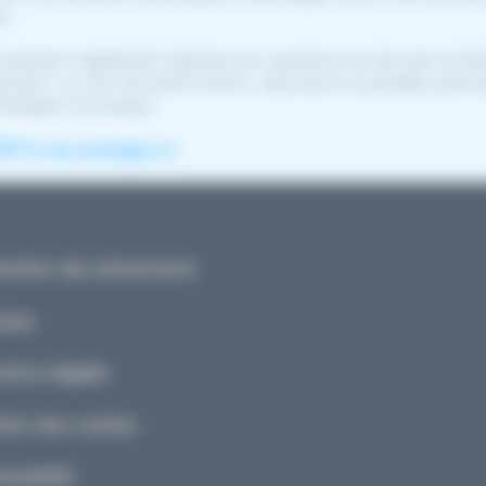
s.
e équipe a également répondu aux questions en lien avec le Do
el pour un suivi de santé continu, sécurisé et accessible, partic
hologies chroniques.
SP et ses avantages ici
.
ndrier des événements
ique
ions légales
ion des cookies
ssibilité