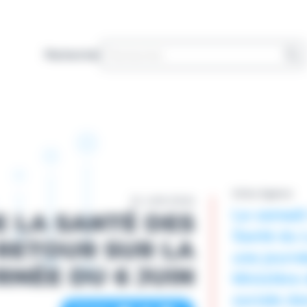
Rechercher
Actus Agence
10 JUIN 2026
Le samedi 
 LA SANTÉ DES
Santé du 
 RETOUR SUR LA
une journé
RNÉE DU 6 JUIN
Ministère 
sociale da