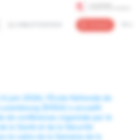
(+352) 27 12 50 18 33
Connexion
FR
6 juin 2026, l’École Nationale de
Luxembourg (ENSA) a accueilli
e de conférences organisée par le
de la Santé et de la Sécurité
ns le cadre de la Semaine de la