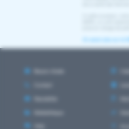
de la santé des femme
À cette occasion, notr
(DSP), un outil essenti
prise en charge de pat
En savoir plus sur le D
Besoin d'aide
Cale
Contact
Lex
Newsletter
Ment
Médiathèque
Gest
FAQ
Acce