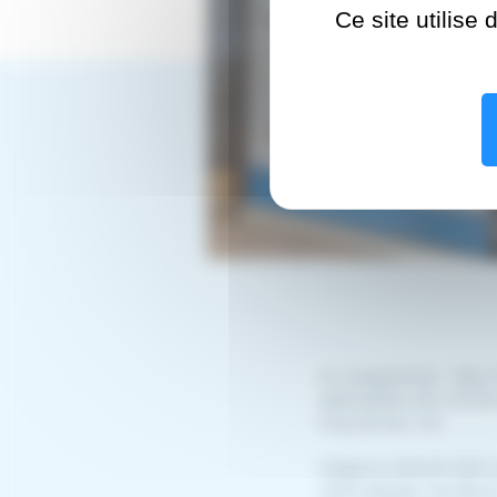
Ce site utilise
Au programme : deux 
spécialistes afin d’in
long de leur vie.
L’Agence eSanté était 
notre équipe, de décou