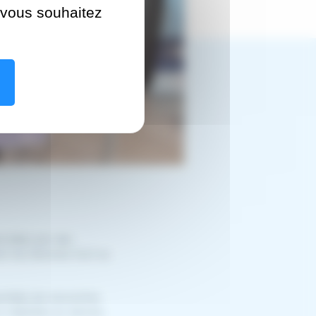
e vous souhaitez
ordées par des
hent les femmes tout au
nt(e)s de rencontrer
 digitales au service