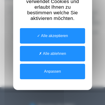
verwendet Cookies und
erlaubt Ihnen zu
Arzt sein
bestimmen welche Sie
Über eine Zulassung zur Ausübung des Arztberufs
in Luxemburg verfügen (nach Prüfung durch das
aktivieren möchten.
Ministerium für Gesundheit und Sozialversicherung,
das Collège Médical und die CNS)
Über eine physische Berufsadresse (die Adresse der
Alle akzeptieren
Praxis) verfügen
Alle ablehnen
Zurück zu Veranstaltungen
Anpassen