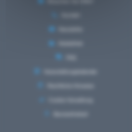
Brauchen Sie Hilfe?
Kontakt
Newsletter
Mediathek
FAQ
Veranstaltungskalender
Rechtliche Hinweise
Cookie-Verwaltung
Barrierefreiheit