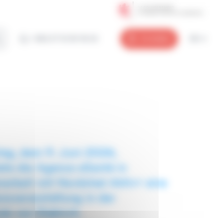
+352 27 12 50 18 33
Anmelden
DE
ag, dem 9. Juni 2026,
ete die Agence eSanté in
rbeit mit Nordstad Aktiv+ eine
nsveranstaltung in der
le von Diekirch.