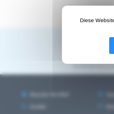
Diese Websit
Die Teilnehmer konnte
informieren und Frage
Dieses Treffen trug da
besser koordinierte Ge
Sie sind ein Verein un
Kontaktieren Sie uns 
Brauchen Sie Hilfe?
Vera
Kontakt
Rech