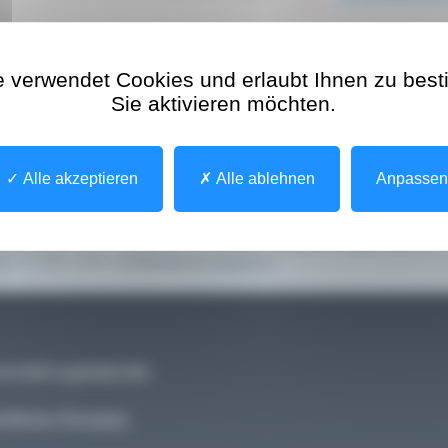
e verwendet Cookies und erlaubt Ihnen zu bes
Sie aktivieren möchten.
n sich über die Elektronische Gesundheidsakte (
Dossier de Soi
n zu deren Funktionsweise und Nutzung stellen.
zu bei, die lokale Bevölkerung für die Bedeutung des DSP für 
Alle akzeptieren
Alle ablehnen
Anpasse
sundheitsversorgung zu sensibilisieren.
d möchten eine Präsentation für Ihre Mitglieder organisieren?
per E-Mail unter
info@agence-esante.lu
.
nstaltungskalender
tliche Hinweise