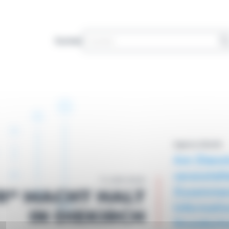
Suchen
Agence eSanté
Am Dienst
veranstalt
11 JUNI 2026
Zusammena
R“ MACHT HALT
Informatio
IN DIEKIRCH
Grundschu