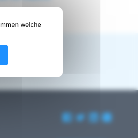
timmen welche
ns Partagé
)
eine einfachere und
n