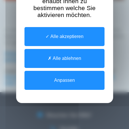
erlaubt Ihnen zu
bestimmen welche Sie
aktivieren möchten.
In wenigen Minuten sichern Sie sich den Zugriff auf Ihre
Gesundheitsdaten, auch im Ausland. Ein einfacher Schritt,
Alle akzeptieren
um ganz entspannt in den Urlaub zu fahren.
Klicken Sie hier, um zu erfahren, wie Sie Ihr Konto
Alle ablehnen
aktivieren können.
Haben Sie Fragen oder benötigen Sie Unterstützung?
Wenden Sie sich über unseren Bereich „Brauchen Sie
Anpassen
Hilfe“ an unseren Helpdesk.
Brauchen Sie Hilfe?
Kontakt