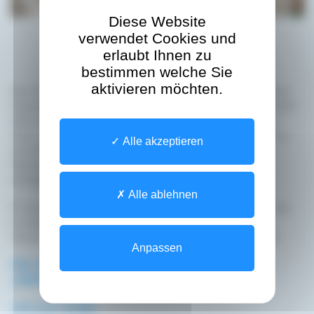
Diese Website
verwendet Cookies und
erlaubt Ihnen zu
bestimmen welche Sie
aktivieren möchten.
Der Online-Artikel hebt die Stärkung der elektronischen
Gesundheitsakte (DSP) hervor, deren Zugriffsmöglichkeit
über MyGuichet.lu, sowie unsere Initiative „MyDSP on
Tour“, die die Bürger bis 2030 weiterhin begleiten wird,
Alle akzeptieren
um ihnen ein besseres Verständnis und eine bessere
Nutzung der digitalen Gesundheitsdienste zu
ermöglichen.
Alle ablehnen
Er erwähnt auch die Möglichkeit, einen DSP-Assistenten
zu benennen, eine Vertrauensperson, die bei der
Verwaltung der digitalen Gesundheitsakte helfen kann.
Anpassen
Hier finden Sie die nächsten Termine unserer Aktion
„MyDSP on Tour“.
Link zum Artikel.